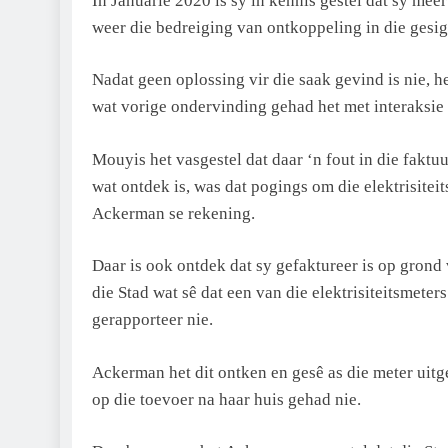
In Januarie 2020 is sy in kennis gestel dat sy me
weer die bedreiging van ontkoppeling in die gesig 
Nadat geen oplossing vir die saak gevind is nie, 
wat vorige ondervinding gehad het met interaksie 
Mouyis het vasgestel dat daar ‘n fout in die faktu
wat ontdek is, was dat pogings om die elektrisiteit
Ackerman se rekening.
Daar is ook ontdek dat sy gefaktureer is op grond 
die Stad wat sê dat een van die elektrisiteitsmete
gerapporteer nie.
Ackerman het dit ontken en gesê as die meter uitge
op die toevoer na haar huis gehad nie.