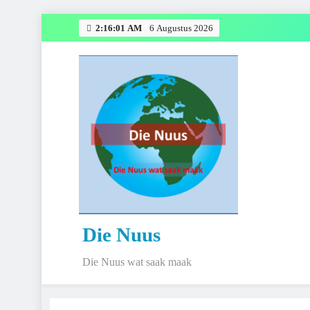
Skip
2:16:02 AM
6 Augustus 2026
to
content
Die Nuus
Die Nuus wat saak maak