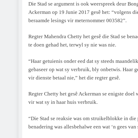
Die Stad se argument is ook weerspreek deur Bong
Ackerman op 19 Junie 2017 gesê het: “volgens die
beraamde lesings vir meternommer 003582”.
Regter Mahendra Chetty het gesê die Stad se bena
te doen gehad het, terwyl sy nie was nie.
“Haar getuienis onder eed dat sy steeds maandeliks
gebaseer op wat sy verbruik, bly onbetwis. Haar g
vir dienste betaal nie,” het die regter gesê.
Regter Chetty het gesê Ackerman se enigste doel 
vir wat sy in haar huis verbruik.
“Die Stad se reaksie was om struikelblokke in die 
benadering was allesbehalwe een wat ‘n gees van