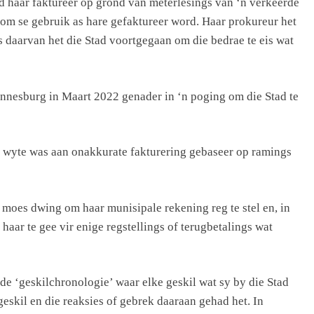
 haar faktureer op grond van meterlesings van ‘n verkeerde
dom se gebruik as hare gefaktureer word. Haar prokureur het
s daarvan het die Stad voortgegaan om die bedrae te eis wat
nnesburg in Maart 2022 genader in ‘n poging om die Stad te
te wyte was aan onakkurate fakturering gebaseer op ramings
moes dwing om haar munisipale rekening reg te stel en, in
haar te gee vir enige regstellings of terugbetalings wat
de ‘geskilchronologie’ waar elke geskil wat sy by die Stad
eskil en die reaksies of gebrek daaraan gehad het. In