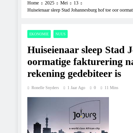
Home
2025
Mei
13
Huiseienaar sleep Stad Johannesburg hof toe oor oormati
EKONOMIE
NUUS
Huiseienaar sleep Stad 
oormatige fakturering n
rekening gedebiteer is
Ronelle Snyders
1 Jaar Ago
0
11 Mins