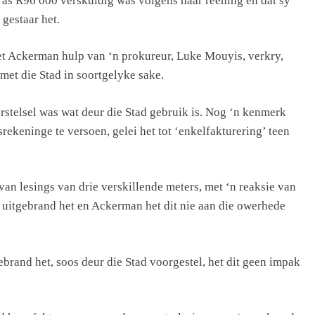
er as R96 000 verskuldig was volgens haar reening en dat sy
gestaar het.
het Ackerman hulp van ‘n prokureur, Luke Mouyis, verkry,
met die Stad in soortgelyke sake.
urstelsel was wat deur die Stad gebruik is. Nog ‘n kenmerk
srekeninge te versoen, gelei het tot ‘enkelfakturering’ teen
van lesings van drie verskillende meters, met ‘n reaksie van
rs uitgebrand het en Ackerman het dit nie aan die owerhede
brand het, soos deur die Stad voorgestel, het dit geen impak