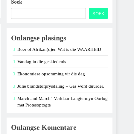
Soek
SOEK
Onlangse plasings
Boer of Afrikan(d)er. Wat is die WAARHEID
Vandag in die geskiedenis
Ekonomiese opsomming vir die dag
Julie brandstofprysdaling – Gas word duurder.
March and March” Verklaar Langtermyn Oorlog
met Protesoptogte
Onlangse Komentare