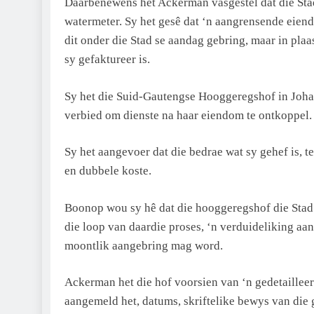
Daarbenewens het Ackerman vasgestel dat die Stad
watermeter. Sy het gesê dat ‘n aangrensende eien
dit onder die Stad se aandag gebring, maar in plaa
sy gefaktureer is.
Sy het die Suid-Gautengse Hooggeregshof in Joha
verbied om dienste na haar eiendom te ontkoppel.
Sy het aangevoer dat die bedrae wat sy gehef is, 
en dubbele koste.
Boonop wou sy hê dat die hooggeregshof die Stad 
die loop van daardie proses, ‘n verduideliking aan 
moontlik aangebring mag word.
Ackerman het die hof voorsien van ‘n gedetailleer
aangemeld het, datums, skriftelike bewys van die g