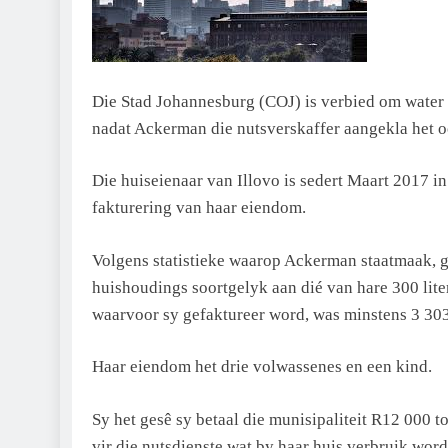
Die Stad Johannesburg (COJ) is verbied om water en
nadat Ackerman die nutsverskaffer aangekla het o
Die huiseienaar van Illovo is sedert Maart 2017 i
fakturering van haar eiendom.
Volgens statistieke waarop Ackerman staatmaak, g
huishoudings soortgelyk aan dié van hare 300 lite
waarvoor sy gefaktureer word, was minstens 3 303 
Haar eiendom het drie volwassenes en een kind.
Sy het gesê sy betaal die munisipaliteit R12 000 
vir die nutsdienste wat by haar huis verbruik word