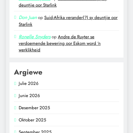
deuntjie oor Starlink
Don Juan
op
Suid-Afrika verander(?) sy deuntjie oor
Starlink
Ronelle Snyders
op
Andre de Ruyter se
verdoemende bewering oor Eskom word ‘n
werklikheid
Argiewe
Julie 2026
Junie 2026
Desember 2025
Oktober 2025
September 2025