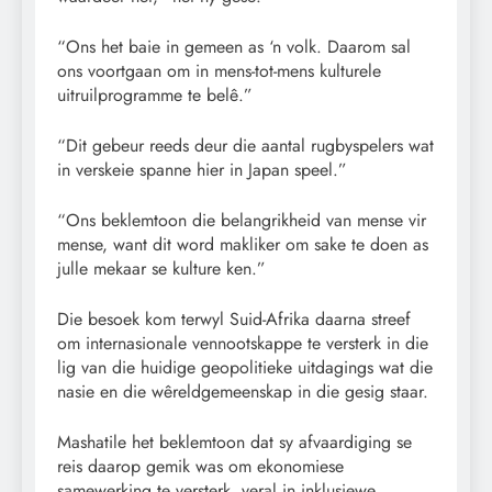
“Ons het baie in gemeen as ‘n volk. Daarom sal
ons voortgaan om in mens-tot-mens kulturele
uitruilprogramme te belê.”
“Dit gebeur reeds deur die aantal rugbyspelers wat
in verskeie spanne hier in Japan speel.”
“Ons beklemtoon die belangrikheid van mense vir
mense, want dit word makliker om sake te doen as
julle mekaar se kulture ken.”
Die besoek kom terwyl Suid-Afrika daarna streef
om internasionale vennootskappe te versterk in die
lig van die huidige geopolitieke uitdagings wat die
nasie en die wêreldgemeenskap in die gesig staar.
Mashatile het beklemtoon dat sy afvaardiging se
reis daarop gemik was om ekonomiese
samewerking te versterk, veral in inklusiewe