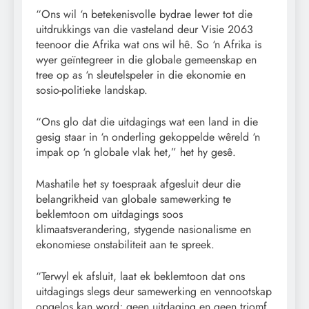
“Ons wil ‘n betekenisvolle bydrae lewer tot die
uitdrukkings van die vasteland deur Visie 2063
teenoor die Afrika wat ons wil hê. So ‘n Afrika is
wyer geïntegreer in die globale gemeenskap en
tree op as ‘n sleutelspeler in die ekonomie en
sosio-politieke landskap.
“Ons glo dat die uitdagings wat een land in die
gesig staar in ‘n onderling gekoppelde wêreld ‘n
impak op ‘n globale vlak het,” het hy gesê.
Mashatile het sy toespraak afgesluit deur die
belangrikheid van globale samewerking te
beklemtoon om uitdagings soos
klimaatsverandering, stygende nasionalisme en
ekonomiese onstabiliteit aan te spreek.
“Terwyl ek afsluit, laat ek beklemtoon dat ons
uitdagings slegs deur samewerking en vennootskap
opgelos kan word; geen uitdaging en geen triomf