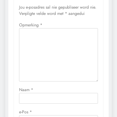
Jou e-posadres sal nie gepubliseer word nie.
Verpligte velde word met
*
aangedui
Opmerking
*
Naam
*
e-Pos
*