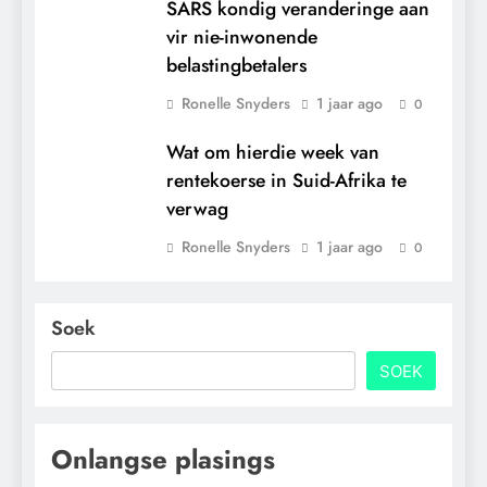
SARS kondig veranderinge aan
vir nie-inwonende
belastingbetalers
Ronelle Snyders
1 jaar ago
0
Wat om hierdie week van
rentekoerse in Suid-Afrika te
verwag
Ronelle Snyders
1 jaar ago
0
Soek
SOEK
Onlangse plasings