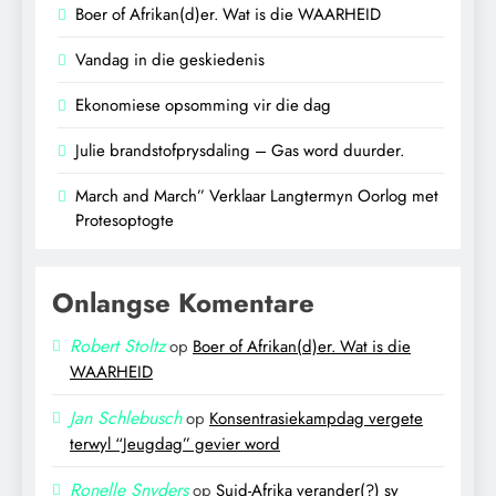
Boer of Afrikan(d)er. Wat is die WAARHEID
Vandag in die geskiedenis
Ekonomiese opsomming vir die dag
Julie brandstofprysdaling – Gas word duurder.
March and March” Verklaar Langtermyn Oorlog met
Protesoptogte
Onlangse Komentare
Robert Stoltz
op
Boer of Afrikan(d)er. Wat is die
WAARHEID
Jan Schlebusch
op
Konsentrasiekampdag vergete
terwyl “Jeugdag” gevier word
Ronelle Snyders
op
Suid-Afrika verander(?) sy