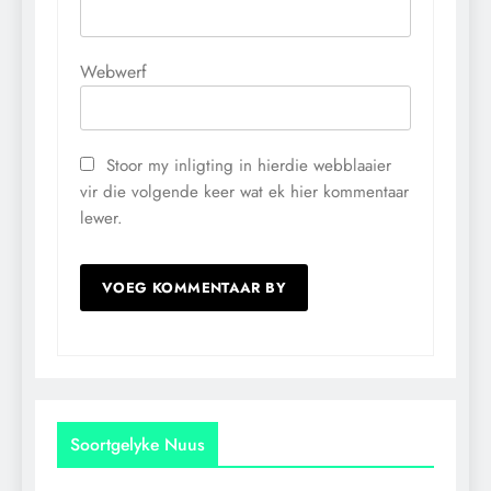
Webwerf
Stoor my inligting in hierdie webblaaier
vir die volgende keer wat ek hier kommentaar
lewer.
Soortgelyke Nuus