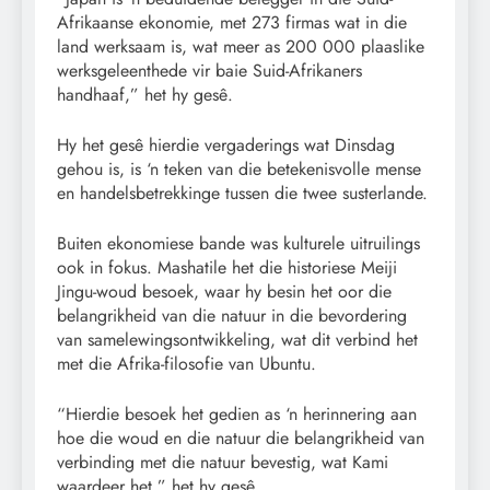
Afrikaanse ekonomie, met 273 firmas wat in die
land werksaam is, wat meer as 200 000 plaaslike
werksgeleenthede vir baie Suid-Afrikaners
handhaaf,” het hy gesê.
Hy het gesê hierdie vergaderings wat Dinsdag
gehou is, is ‘n teken van die betekenisvolle mense
en handelsbetrekkinge tussen die twee susterlande.
Buiten ekonomiese bande was kulturele uitruilings
ook in fokus. Mashatile het die historiese Meiji
Jingu-woud besoek, waar hy besin het oor die
belangrikheid van die natuur in die bevordering
van samelewingsontwikkeling, wat dit verbind het
met die Afrika-filosofie van Ubuntu.
“Hierdie besoek het gedien as ‘n herinnering aan
hoe die woud en die natuur die belangrikheid van
verbinding met die natuur bevestig, wat Kami
waardeer het,” het hy gesê.