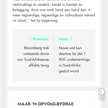
verhoudings te versterk, beide in handel en
belegging. Kom ons werk hand aan hand aan ‘n
meer regverdige, regverdige en volhoubare wêreld
vir almal,” het hy bygevoeg.
Artikel
Previous:
Next:
navigasie
Bloomberg trek
Nuwe wet kan
verkeerde storie
daartoe lei dat 1
oor Suid-Afrikaanse
800 ondernemings
effekte terug
in Suid-Afrika
gesluit word
MAAK 'N OPVOLG-BYDRAE