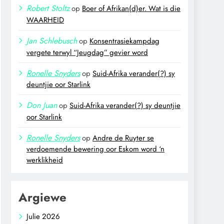
Robert Stoltz
op
Boer of Afrikan(d)er. Wat is die
WAARHEID
Jan Schlebusch
op
Konsentrasiekampdag
vergete terwyl “Jeugdag” gevier word
Ronelle Snyders
op
Suid-Afrika verander(?) sy
deuntjie oor Starlink
Don Juan
op
Suid-Afrika verander(?) sy deuntjie
oor Starlink
Ronelle Snyders
op
Andre de Ruyter se
verdoemende bewering oor Eskom word ‘n
werklikheid
Argiewe
Julie 2026