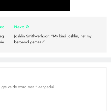
us:
Next:
oeg
Joshlin Smith-verhoor: “My kind Joshlin, het my
nie
beroemd gemaak”
ligte velde word met
*
aangedui