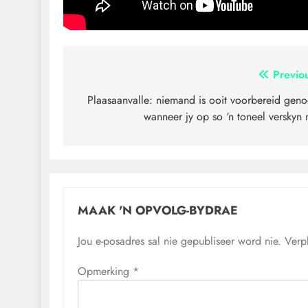
Artikel
Previo
navigasie
Plaasaanvalle: niemand is ooit voorbereid gen
wanneer jy op so ‘n toneel verskyn 
MAAK 'N OPVOLG-BYDRAE
Jou e-posadres sal nie gepubliseer word nie.
Verp
Opmerking
*