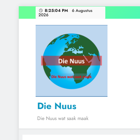
Skip
8:25:05 PM
6 Augustus
2026
to
content
Die Nuus
Die Nuus wat saak maak