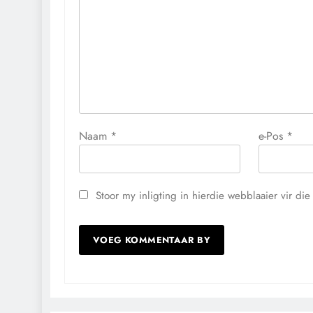
Naam
*
e-Pos
*
Stoor my inligting in hierdie webblaaier vir d