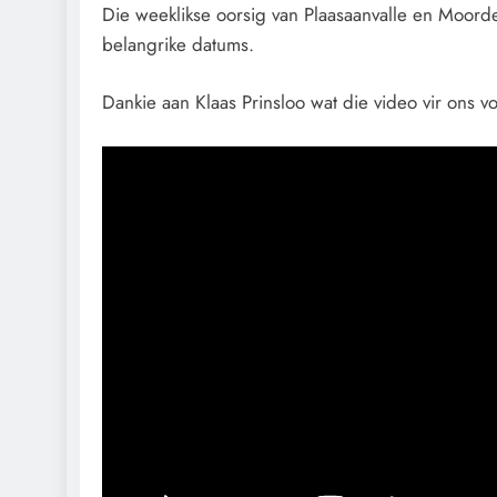
Die weeklikse oorsig van Plaasaanvalle en Moord
belangrike datums.
Dankie aan Klaas Prinsloo wat die video vir ons v