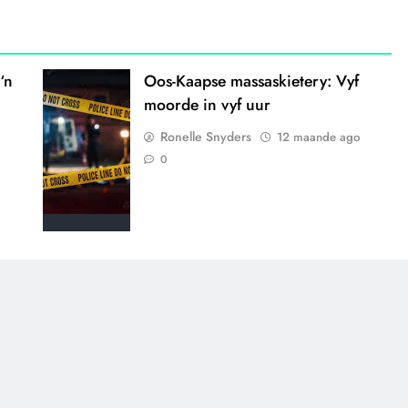
‘n
Oos-Kaapse massaskietery: Vyf
moorde in vyf uur
Ronelle Snyders
12 maande ago
0