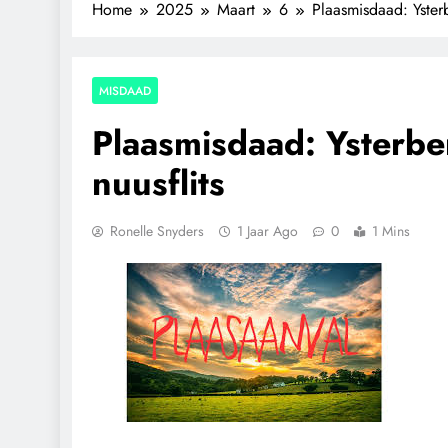
Home
2025
Maart
6
Plaasmisdaad: Yster
MISDAAD
Plaasmisdaad: Ysterbe
nuusflits
Ronelle Snyders
1 Jaar Ago
0
1 Mins