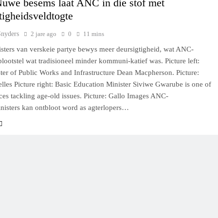
uwe besems laat ANC in die stof met
tigheidsveldtogte
Snyders
2 jare ago
0
11 mins
ters van verskeie partye bewys meer deursigtigheid, wat ANC-
lootstel wat tradisioneel minder kommuni-katief was. Picture left:
er of Public Works and Infrastructure Dean Macpherson. Picture:
lles Picture right: Basic Education Minister Siviwe Gwarube is one of
ces tackling age-old issues. Picture: Gallo Images ANC-
nisters kan ontbloot word as agterlopers…