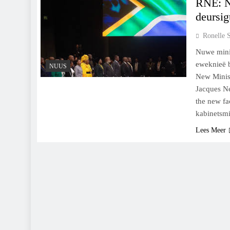
RNE: N
deursig
Ronelle 
Nuwe minis
eweknieë b
NUUS
New Minist
Jacques Ne
the new fa
kabinetsmi
Lees Meer