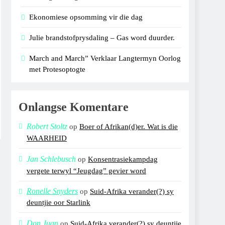
Ekonomiese opsomming vir die dag
Julie brandstofprysdaling – Gas word duurder.
March and March” Verklaar Langtermyn Oorlog
met Protesoptogte
Onlangse Komentare
Robert Stoltz
op
Boer of Afrikan(d)er. Wat is die
WAARHEID
Jan Schlebusch
op
Konsentrasiekampdag
vergete terwyl “Jeugdag” gevier word
Ronelle Snyders
op
Suid-Afrika verander(?) sy
deuntjie oor Starlink
Don Juan
op
Suid-Afrika verander(?) sy deuntjie