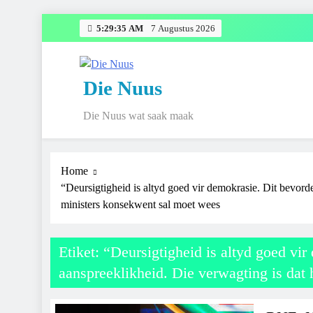
Skip
5:29:35 AM
7 Augustus 2026
to
content
Die Nuus
Die Nuus wat saak maak
Home
“Deursigtigheid is altyd goed vir demokrasie. Dit bevorde
ministers konsekwent sal moet wees
Etiket:
“Deursigtigheid is altyd goed vir
aanspreeklikheid. Die verwagting is dat