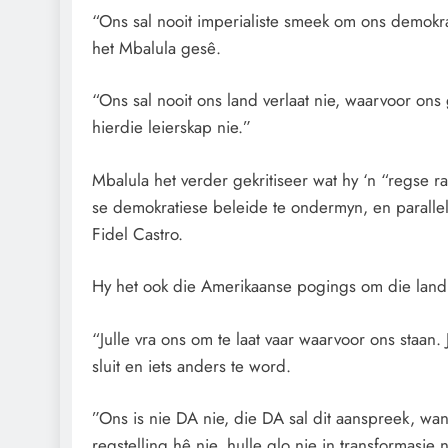
“Ons sal nooit imperialiste smeek om ons demokr
het Mbalula gesê.
“Ons sal nooit ons land verlaat nie, waarvoor ons
hierdie leierskap nie.”
Mbalula het verder gekritiseer wat hy ‘n “regse 
se demokratiese beleide te ondermyn, en paralle
Fidel Castro.
Hy het ook die Amerikaanse pogings om die land 
“Julle vra ons om te laat vaar waarvoor ons staan
sluit en iets anders te word.
”Ons is nie DA nie, die DA sal dit aanspreek, want
regstelling hê nie, hulle glo nie in transformasie 