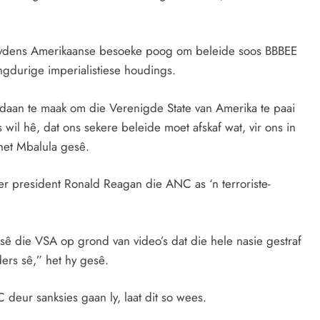
 tydens Amerikaanse besoeke poog om beleide soos BBBEE
ngdurige imperialistiese houdings.
edaan te maak om die Verenigde State van Amerika te paai
 wil hê, dat ons sekere beleide moet afskaf wat, vir ons in
 het Mbalula gesê.
r president Ronald Reagan die ANC as ‘n terroriste-
sê die VSA op grond van video’s dat die hele nasie gestraf
ders sê,” het hy gesê.
C deur sanksies gaan ly, laat dit so wees.