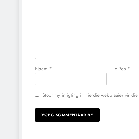
Naam
*
e-Pos
*
Stoor my inligting in hierdie webblaaier vir d