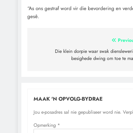
“As ons gestraf word vir die bevordering en verde
gesê.
Artikel
Previo
navigasie
Die klein dorpie waar swak dienslewer
besighede dwing om toe te m
MAAK 'N OPVOLG-BYDRAE
Jou e-posadres sal nie gepubliseer word nie.
Verp
Opmerking
*