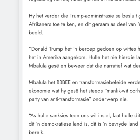
Hy het verder die Trump-administrasie se besluit 
Afrikaners toe te ken, en dit geraam as deel van ‘n 
beeld.
“Donald Trump het ‘n beroep gedoen op wittes hi
het in Amerika aangekom. Hulle het nie hierdie land
Mbalula gesê en beweer dat die narratief wat de
Mbalula het BBBEE en transformasiebeleide verdedi
ekonomie wat hy gesê het steeds “manlik-wit oor
party van anti-transformasie” onderwerp nie.
“As hulle sanksies teen ons wil instel, laat hulle d
dit ‘n demokratiese land is, dit is ‘n bevryde lan
bereik.