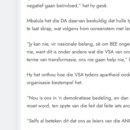
negatief gaan beïnvloed,” het hy gesê.
Mbalula het die DA daarvan beskuldig dat hulle
te laat skrap, wat volgens hom ooreenstem met la
“Jy kan nie, vir nasionale belang, sê om BEE ong
nie, want dit is onder andere wat die VSA van ons
terme van transformasie, ons nie gaan help nie,”
Hy het onthou hoe die VSA tydens apartheid onde
organisasie bestempel het.
“Nou is ons in ‘n demokratiese bedeling, en dan 
moet word, ten spyte van die feit dat feite iets an
“Selfs al beteken dit dat ons as leiers van die AN