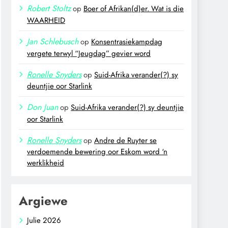
Robert Stoltz
op
Boer of Afrikan(d)er. Wat is die
WAARHEID
Jan Schlebusch
op
Konsentrasiekampdag
vergete terwyl “Jeugdag” gevier word
Ronelle Snyders
op
Suid-Afrika verander(?) sy
deuntjie oor Starlink
Don Juan
op
Suid-Afrika verander(?) sy deuntjie
oor Starlink
Ronelle Snyders
op
Andre de Ruyter se
verdoemende bewering oor Eskom word ‘n
werklikheid
Argiewe
Julie 2026