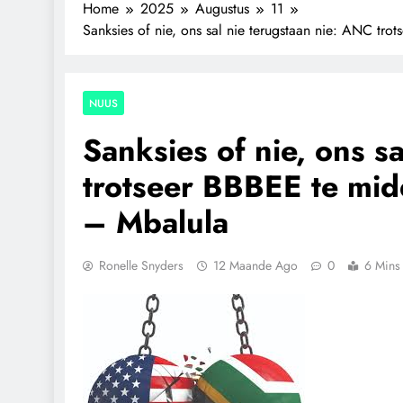
Home
2025
Augustus
11
Sanksies of nie, ons sal nie terugstaan nie: ANC tr
NUUS
Sanksies of nie, ons s
trotseer BBBEE te mi
– Mbalula
Ronelle Snyders
12 Maande Ago
0
6 Mins