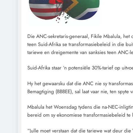
Die ANC-sekretaris-generaal, Fikile Mbalula, het d
teen Suid-Afrika se transformasiebeleid in die b
tariewe en dreigemente van sanksies teen ANC-le
Suid-Afrika staar ‘n potensiële 30%-tarief op uitv
Hy het gewaarsku dat die ANC nie sy transformas
Bemagtiging (BBBEE), sal laat vaar nie, ten spyte
Mbalula het Woensdag tydens die na-NEC-inligti
bereid om sy ekonomiese transformasiebeleid te l
“Julle moet verstaan dat die tariewe wat deur di