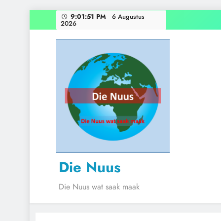
Skip
9:01:52 PM
6 Augustus
2026
to
content
Die Nuus
Die Nuus wat saak maak