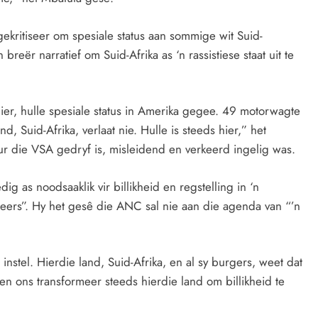
gekritiseer om spesiale status aan sommige wit Suid-
breër narratief om Suid-Afrika as ‘n rassistiese staat uit te
er, hulle spesiale status in Amerika gegee. 49 motorwagte
, Suid-Afrika, verlaat nie. Hulle is steeds hier,” het
ur die VSA gedryf is, misleidend en verkeerd ingelig was.
g as noodsaaklik vir billikheid en regstelling in ‘n
heers”. Hy het gesê die ANC sal nie aan die agenda van “’n
it instel. Hierdie land, Suid-Afrika, en al sy burgers, weet dat
d en ons transformeer steeds hierdie land om billikheid te