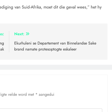
diging van Suid-Afrika, moet dit die geval wees,” het hy
us:
Next:
ing
Ekurhuleni se Departement van Binnelandse Sake
aak
brand namate protesoptogte eskaleer
ligte velde word met
*
aangedui