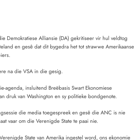
ie Demokratiese Alliansie (DA) gekritiseer vir hul veldtog
uiteland en gesê dat dit bygedra het tot strawwe Amerikaanse
iers.
oere na die VSA in die gesig.
ie-agenda, insluitend Breëbasis Swart Ekonomiese
 van druk van Washington en sy politieke bondgenote.
ngsessie die media toegespreek en gesê die ANC is nie
aat vaar om die Verenigde State te paai nie.
e Verenigde State van Amerika ingestel word, ons ekonomie