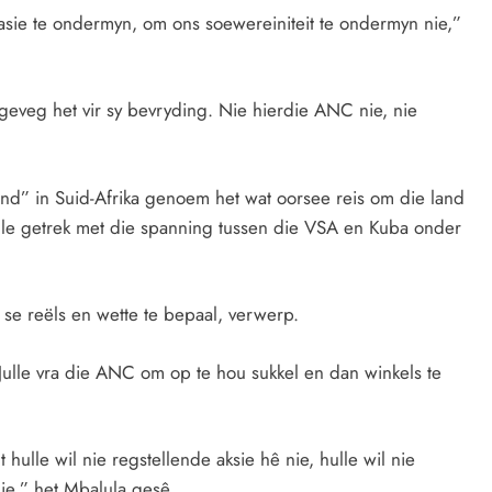
asie te ondermyn, om ons soewereiniteit te ondermyn nie,”
 geveg het vir sy bevryding. Nie hierdie ANC nie, nie
rand” in Suid-Afrika genoem het wat oorsee reis om die land
lle getrek met die spanning tussen die VSA en Kuba onder
se reëls en wette te bepaal, verwerp.
. Julle vra die ANC om op te hou sukkel en dan winkels te
 hulle wil nie regstellende aksie hê nie, hulle wil nie
nie,” het Mbalula gesê.